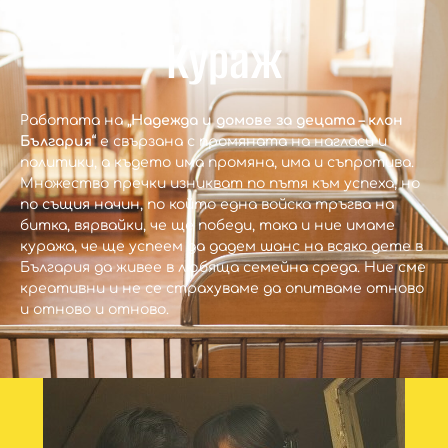
Кураж
Работата на
„Надежда и домове за децата – клон
България“
е свързана с промяната на нагласи и
политики, а където има промяна, има и съпротива.
Множество пречки изникват по пътя към успеха, но
по същия начин, по който една войска тръгва на
битка, вярвайки, че ще победи, така и ние имаме
куража, че ще успеем да дадем шанс на всяко дете в
България да живее в любяща семейна среда. Ние сме
креативни и не се страхуваме да опитваме отново
и отново и отново.