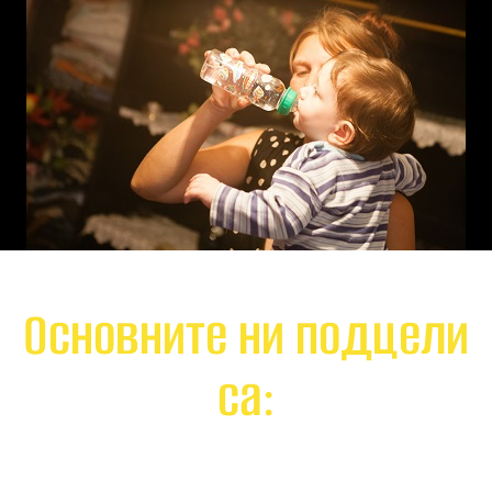
Основните ни подцели
са: