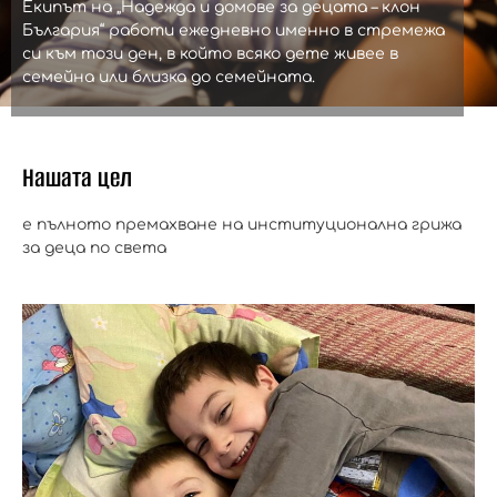
Екипът на „Надежда и домове за децата – клон
България“ работи ежедневно именно в стремежа
си към този ден, в който всяко дете живее в
семейна или близка до семейната.
Нашата цел
е пълното премахване на институционална грижа
за деца по света