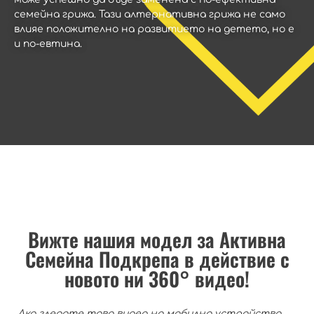
семейна грижа. Тази алтернативна грижа не само
влияе положително на развитието на детето, но е
и по-евтина.
Вижте нашия модел за Активна
Семейна Подкрепа в действие с
новото ни 360° видео!
Ако гледате това видео на мобилно устройство,