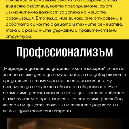
почтеността на намеренията и прозрачността
във всяко действие, което предприемаме, са от
изключителна важност за успеха на нашата
организация. Ето защо, ние винаги сме откровени в
работата си както с децата и техните семейства,
така и с различните държавни и правителствени
структури.
Професионализъм
„Надежда и домове за децата – клон България“
спомага
за това всяко дете да получи шанс за по-добър живот в
среда, която стимулира неговото развитие и му
позволява да се чувства обичано и обгрижвано. Ние
променяме детски животи всеки ден, затова работим
с изключителна прецизност и се отнасяме достойно
както към децата, така и към техните родители и
всички други замесени страни.