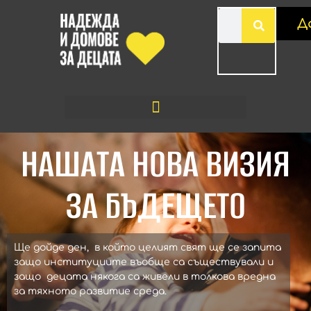
Д
НАШАТА НОВА ВИЗИЯ
ЗА БЪДЕЩЕТО
Ще дойде ден, в който целият свят ще се запита
защо институциите въобще са съществували и
защо децата някога са живели в толкова вредна
за тяхното развитие среда.