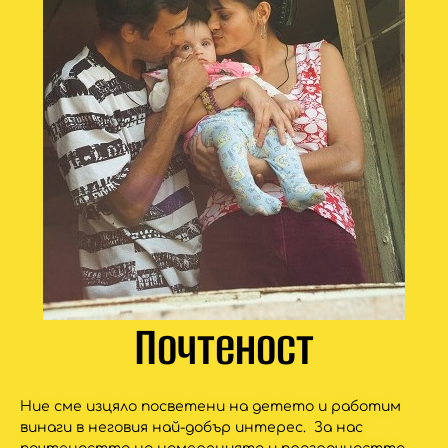
Почтеност
Ние сме изцяло посветени на детето и работим
винаги в неговия най-добър интерес. За нас