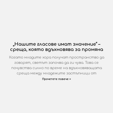
„Нашите гласове имат значение“ –
среща, която вдъхновява за промяна
Когато младите хора получат пространство да
говорят, светът започва да ги чува. Това се
почувства силно по време на вдъхновяващата
среща между младежите застъпници от
Прочетете повече »