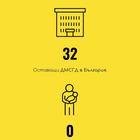
32
Оставащи
ДМСГД в България.
0