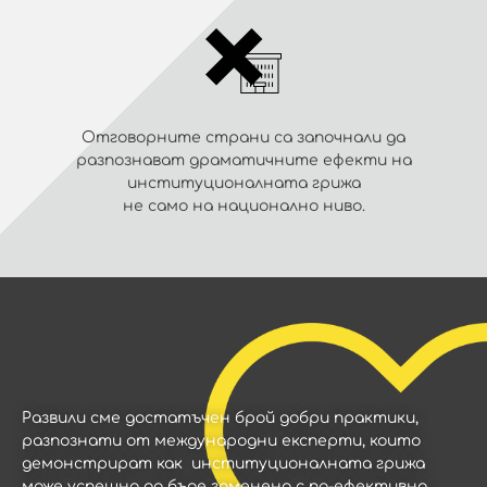
Отговорните страни са започнали да
разпознават драматичните ефекти на
институционалната грижа
не само на национално ниво.
Развили сме достатъчен брой добри практики,
разпознати от международни експерти, които
демонстрират как институционалната грижа
може успешно да бъде заменена с по-ефективна