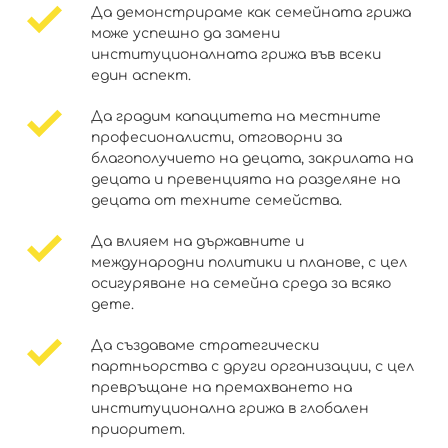
Да демонстрираме как семейната грижа
може успешно да замени
институционалната грижа във всеки
един аспект.
Да градим капацитета на местните
професионалисти, отговорни за
благополучието на децата, закрилата на
децата и превенцията на разделяне на
децата от техните семейства.
Да влияем на държавните и
международни политики и планове, с цел
осигуряване на семейна среда за всяко
дете.
Да създаваме стратегически
партньорства с други организации, с цел
превръщане на премахването на
институционална грижа в глобален
приоритет.